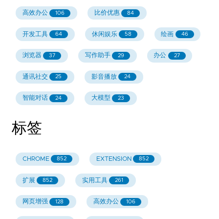
高效办公
比价优惠
106
84
开发工具
休闲娱乐
绘画
64
58
46
浏览器
写作助手
办公
37
29
27
通讯社交
影音播放
25
24
智能对话
大模型
24
23
标签
CHROME
EXTENSION
852
852
扩展
实用工具
852
261
网页增强
高效办公
128
106