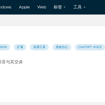
ndows
Apple
Web
标签
工具
360极
MD5
速
加密
chrome
UrlEncode
扩展
编码/
SION
扩展
实用工具
高效办公
CHATGPT VOICE
解码
猎豹
过语音与其交谈
扩展
二维
码生
成