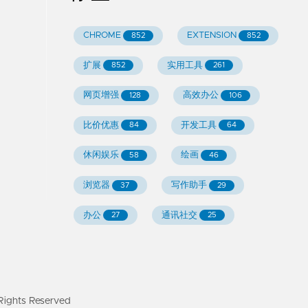
CHROME
EXTENSION
852
852
扩展
实用工具
852
261
网页增强
高效办公
128
106
比价优惠
开发工具
84
64
休闲娱乐
绘画
58
46
浏览器
写作助手
37
29
办公
通讯社交
27
25
ghts Reserved