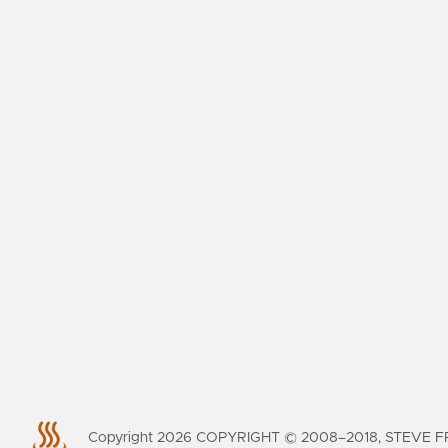
智
能
对
话
绘
画
平
台
编
程
工
具
虚
Copyright
2026
COPYRIGHT © 2008–2018, STEVE FR