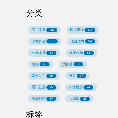
分类
实用工具
网页增强
261
128
高效办公
比价优惠
106
84
开发工具
休闲娱乐
64
58
绘画
浏览器
46
37
写作助手
办公
29
27
通讯社交
影音播放
25
24
智能对话
大模型
24
23
标签