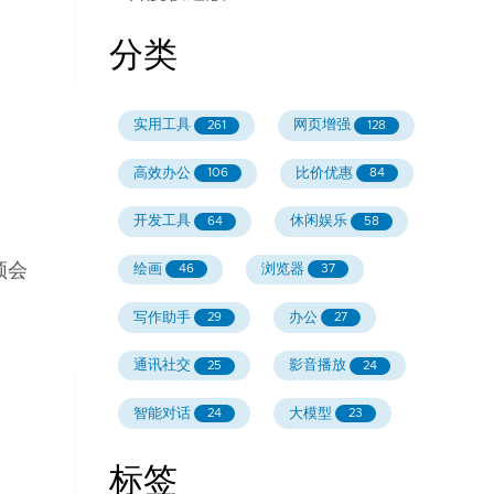
分类
实用工具
网页增强
261
128
高效办公
比价优惠
106
84
开发工具
休闲娱乐
64
58
频会
绘画
浏览器
46
37
写作助手
办公
29
27
通讯社交
影音播放
25
24
智能对话
大模型
24
23
标签