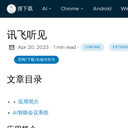
搜下载
AI
Chrome
Android
Wi
写
Chrome
讯飞听见
作
官方
助
Apr 20, 2023
· 1 min read
·
CHROME
EXTENS
休闲娱乐
手
·
官网/下载/右键另存为
实用工具
创
意
开发工具
设
文章目录
计
比价优惠
办
应用简介
生活便利
公
AI智能会议系统
提
社交网络
效