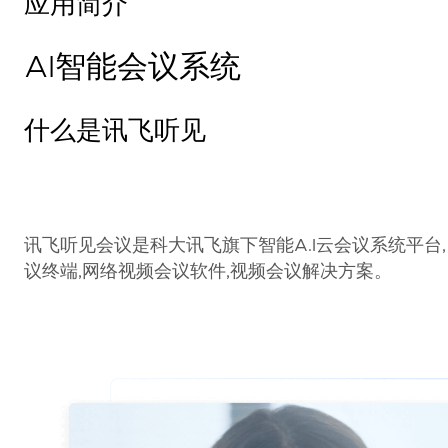
应用简介
网页增强
图
片
AI智能会议系统
高效办公
处
理
什么是讯飞听见
大
模
型
讯飞听见会议是科大讯飞旗下智能A.I云会议系统平台,
思
议终端,网络视频会议软件,视频会议解决方案。
维
导
图
提
示
词