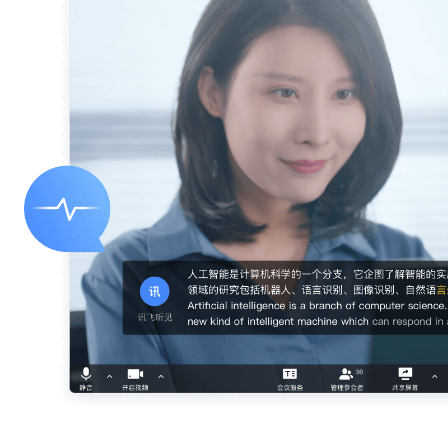
智
能
对
话
绘
画
平
台
编
程
工
具
虚