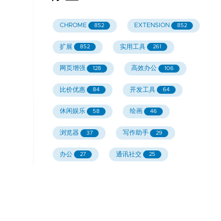
CHROME
EXTENSION
852
852
扩展
实用工具
852
261
网页增强
高效办公
128
106
比价优惠
开发工具
84
64
休闲娱乐
绘画
58
46
浏览器
写作助手
37
29
办公
通讯社交
27
25