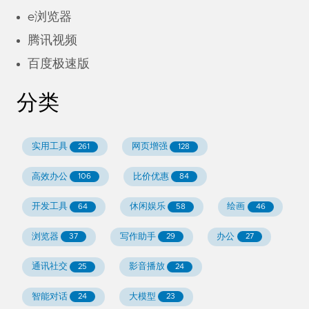
e浏览器
腾讯视频
百度极速版
分类
实用工具
网页增强
261
128
高效办公
比价优惠
106
84
开发工具
休闲娱乐
绘画
64
58
46
浏览器
写作助手
办公
37
29
27
通讯社交
影音播放
25
24
智能对话
大模型
24
23