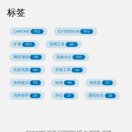
标签
CHROME
EXTENSION
852
852
扩展
实用工具
852
261
网页增强
高效办公
128
106
比价优惠
开发工具
84
64
休闲娱乐
绘画
浏览器
58
46
37
写作助手
办公
通讯社交
29
27
25