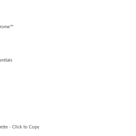
hrome™
ntials
ette - Click to Copy