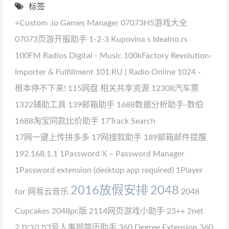
标签
+Custom
.io Games Manager
07073H5游戏大全
07073页游开服助手
1-2-3 Kupovina s Idealno.rs
100FM Radios Digital - Music
100kFactory Revolution-
Importer & Fulfillment
101.RU | Radio Online
1024 -
根本停不下来!
115网盘 相关共享资源
12308汽车票
1322辅助工具
139邮箱助手
1688数据分析助手-数伯
1688淘宝同款比价助手
17Track Search
17网一键上传拼多多
17网搜款助手
189邮箱邮件提醒
192.168.1.1
1Password X – Password Manager
1Password extension (desktop app required)
1Player
2016放假安排
2048
for 网易云音乐
2048
Cupcakes
2048pc版
2114网页游戏小助手
23++
2net
דף הבית
2号人事部简历助手
360 Degree Extension
360