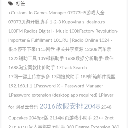
标签
+Custom
.io Games Manager
07073H5游戏大全
07073页游开服助手
1-2-3 Kupovina s Idealno.rs
100FM Radios Digital - Music
100kFactory Revolution-
Importer & Fulfillment
101.RU | Radio Online
1024 -
根本停不下来!
115网盘 相关共享资源
12308汽车票
1322辅助工具
139邮箱助手
1688数据分析助手-数伯
1688淘宝同款比价助手
17Track Search
17网一键上传拼多多
17网搜款助手
189邮箱邮件提醒
192.168.1.1
1Password X – Password Manager
1Password extension (desktop app required)
1Player
2016放假安排
2048
for 网易云音乐
2048
Cupcakes
2048pc版
2114网页游戏小助手
23++
2net
דף הבית
2号人事部简历助手
360 Degree Extension
360