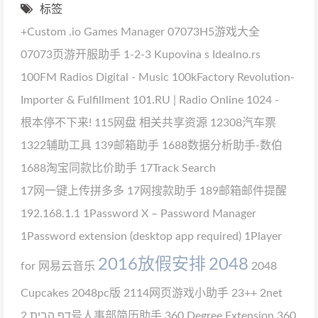
标签
+Custom
.io Games Manager
07073H5游戏大全
07073页游开服助手
1-2-3 Kupovina s Idealno.rs
100FM Radios Digital - Music
100kFactory Revolution-
Importer & Fulfillment
101.RU | Radio Online
1024 -
根本停不下来!
115网盘 相关共享资源
12308汽车票
1322辅助工具
139邮箱助手
1688数据分析助手-数伯
1688淘宝同款比价助手
17Track Search
17网一键上传拼多多
17网搜款助手
189邮箱邮件提醒
192.168.1.1
1Password X – Password Manager
1Password extension (desktop app required)
1Player
2016放假安排
2048
for 网易云音乐
2048
Cupcakes
2048pc版
2114网页游戏小助手
23++
2net
דף הבית
2号人事部简历助手
360 Degree Extension
360